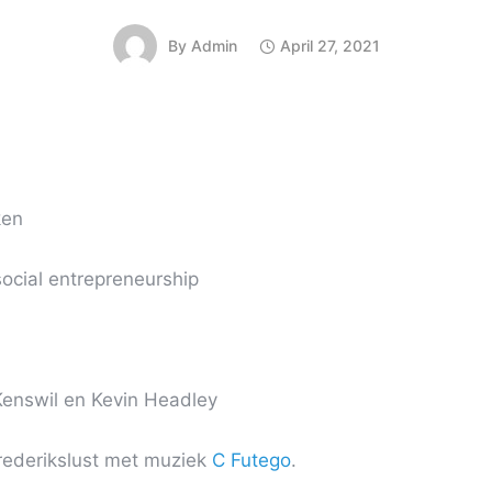
By
Admin
April 27, 2021
ken
ocial entrepreneurship
Kenswil en Kevin Headley
rederikslust met muziek
C Futego
.